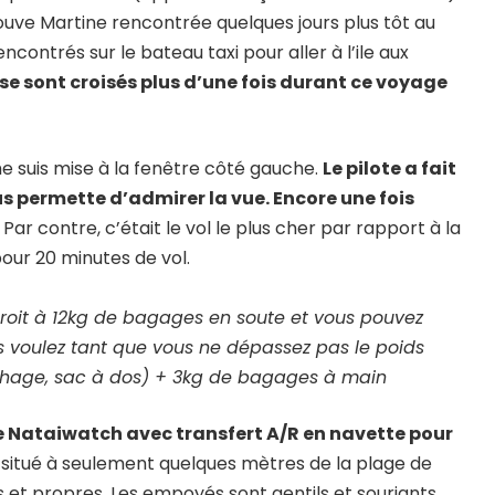
etrouve Martine rencontrée quelques jours plus tôt au
contrés sur le bateau taxi pour aller à l’ile aux
se sont croisés plus d’une fois durant ce voyage
 me suis mise à la fenêtre côté gauche.
Le pilote a fait
ous permette d’admirer la vue. Encore une fois
 Par contre, c’était le vol le plus cher par rapport à la
our 20 minutes de vol.
e droit à 12kg de bagages en soute et vous pouvez
 voulez tant que vous ne dépassez pas le poids
ouchage, sac à dos) + 3kg de bagages à main
te Nataiwatch avec transfert A/R en navette pour
t situé à seulement quelques mètres de la plage de
 et propres. Les empoyés sont gentils et souriants.