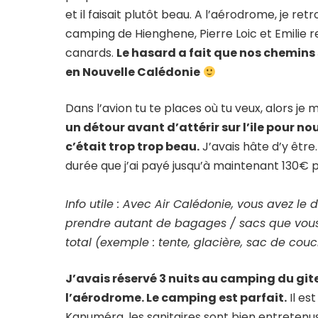
et il faisait plutôt beau. A l’aérodrome, je r
camping de Hienghene, Pierre Loic et Emilie ren
canards.
Le hasard a fait que nos chemins 
en Nouvelle Calédonie
Dans l’avion tu te places où tu veux, alors je
un détour avant d’attérir sur l’ile pour n
c’était trop trop beau.
J’avais hâte d’y être.
durée que j’ai payé jusqu’à maintenant 130€ p
Info utile : Avec Air Calédonie, vous avez l
prendre autant de bagages / sacs que vous
total (exemple : tente, glacière, sac de c
J’avais réservé 3 nuits au camping du gi
l’aérodrome. Le camping est parfait.
Il es
Kanuméra, les sanitaires sont bien entretenus