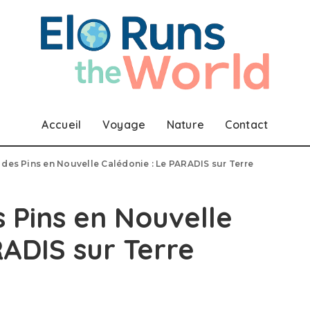
Accueil
Voyage
Nature
Contact
le des Pins en Nouvelle Calédonie : Le PARADIS sur Terre
es Pins en Nouvelle
RADIS sur Terre