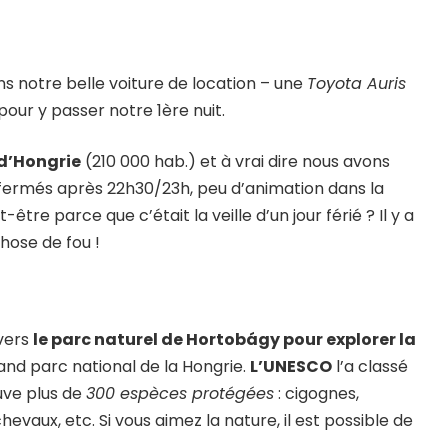
ons notre belle voiture de location – une
Toyota Auris
our y passer notre 1ère nuit.
 d’Hongrie
(210 000 hab.) et à vrai dire nous avons
à fermés après 22h30/23h, peu d’animation dans la
tre parce que c’était la veille d’un jour férié ? Il y a
hose de fou !
vers
le parc naturel de Hortobágy pour explorer
la
and parc national de la Hongrie.
L’UNESCO
l’a classé
uve plus de
300 espèces protégées
: cigognes,
chevaux, etc. Si vous aimez la nature, il est possible de
…