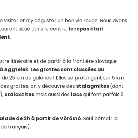
 de visiter et d’y déguster un bon vin rouge. Nous avons
aurant situé dans le centre,
le repas était
lent
.
e itinéraire et de partir à la frontière slovaque
 à Aggtelek
.
Les grottes sont classées au
 de 25 km de galeries ! Elles se prolongent sur 5 km
s ces grottes, on y découvre des
stalagmites
(dont
),
stalactites
mais aussi des
lacs
qui font parfois 2
lade de 2h à partir de Vöröstó
. Seul bémol : la
i de français)