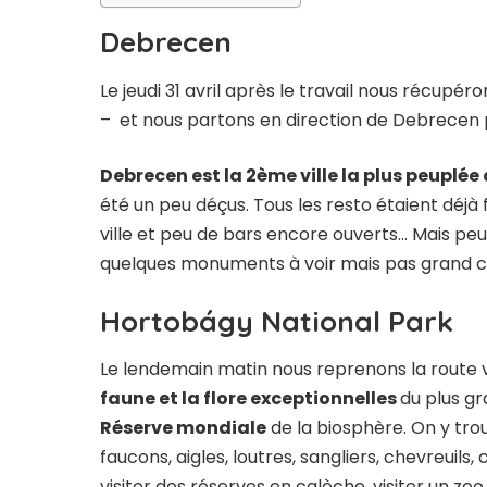
Debrecen
Le jeudi 31 avril après le travail nous récupér
– et nous partons en direction de Debrecen p
Debrecen est la 2ème ville la plus peuplée
été un peu déçus. Tous les resto étaient déj
ville et peu de bars encore ouverts… Mais peut-ê
quelques monuments à voir mais pas grand c
Hortobágy National Park
Le lendemain matin nous reprenons la route 
faune et la flore exceptionnelles
du plus gr
Réserve mondiale
de la biosphère. On y tro
faucons, aigles, loutres, sangliers, chevreuils, 
visiter des réserves en calèche, visiter un zoo