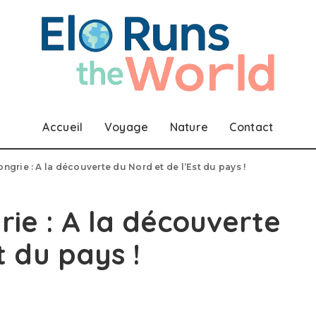
Accueil
Voyage
Nature
Contact
ngrie : A la découverte du Nord et de l’Est du pays !
rie : A la découverte
t du pays !