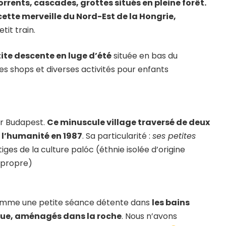
orrents, cascades, grottes situés en pleine forêt.
cette merveille du Nord-Est de la Hongrie,
tit train.
ite descente en luge d’été
située en bas du
les shops et diverses activités pour enfants
ur Budapest.
Ce minuscule village traversé de deux
 l’humanité en 1987
. Sa particularité :
ses petites
iges de la culture palóc (éthnie isolée d’origine
é propre)
gramme une petite séance détente dans
les bains
que, aménagés dans la roche
. Nous n’avons