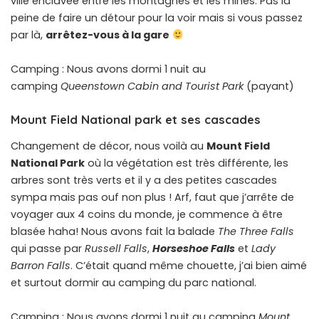
ville enclavée entre les montagnes et les mines. Pas la
peine de faire un détour pour la voir mais si vous passez
par là,
arrêtez-vous à la gare
Camping : Nous avons dormi 1 nuit au
camping
Queenstown Cabin and Tourist Park
(payant)
Mount Field National park et ses cascades
Changement de décor, nous voilà au
Mount Field
National Park
où la végétation est très différente, les
arbres sont très verts et il y a des petites cascades
sympa mais pas ouf non plus ! Arf, faut que j’arrête de
voyager aux 4 coins du monde, je commence à être
blasée haha! Nous avons fait la balade
The Three Falls
qui passe par
Russell Falls
,
Horseshoe Falls
et
Lady
Barron Falls
. C’était quand même chouette, j’ai bien aimé
et surtout dormir au camping du parc national.
Camping : Nous avons dormi 1 nuit au camping
Mount