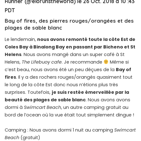
Runner (@elorunstheworld) le
26 Oct. 2018 à 10 :43
PDT
Bay of fires, des pierres rouges/orangées et des
plages de sable blanc
Le lendemain,
nous avons remonté toute la côte Est de
Coles Bay à Binalong Bay en passant par Bicheno et St
Helens
. Nous avons mangé dans un super café à St
Helens,
The Lifebuoy cafe
. Je recommande
Même si
c’est beau, nous avons été un peu déçues de la
Bay of
fires
. Il y a des rochers rouges/orangés quasiment tout
le long de la côte Est donc nous n’étions plus très
surprises. Toutefois,
je suis restée émerveillée par la
beauté des plages de sable blanc
. Nous avons avons
dormi à
Swimcart Beach
, un autre camping gratuit au
bord de l’ocean où la vue était tout simplement dingue !
Camping : Nous avons dormi 1 nuit au camping
Swimcart
Beach
(gratuit)