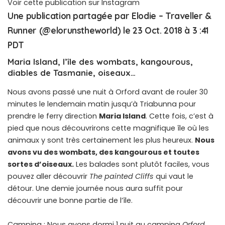
Voir cette publication sur Instagram
Une publication partagée par Elodie – Traveller &
Runner (@elorunstheworld) le
23 Oct. 2018 à 3 :41
PDT
Maria Island, l’île des wombats, kangourous,
diables de Tasmanie, oiseaux…
Nous avons passé une nuit à Orford avant de rouler 30
minutes le lendemain matin jusqu’à Triabunna pour
prendre le ferry direction
Maria Island
. Cette fois, c’est à
pied que nous découvrirons cette magnifique île où les
animaux y sont très certainement les plus heureux.
Nous
avons vu des wombats, des kangourous et toutes
sortes d’oiseaux.
Les balades sont plutôt faciles, vous
pouvez aller découvrir
The painted Cliffs
qui vaut le
détour. Une demie journée nous aura suffit pour
découvrir une bonne partie de l’île.
Camping : Nous avons dormi 1 nuit au camping
Orford