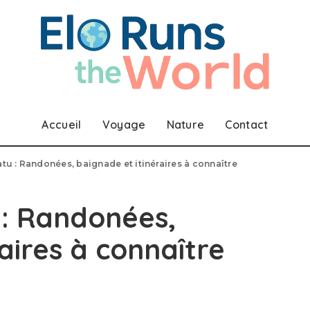
Accueil
Voyage
Nature
Contact
atu : Randonées, baignade et itinéraires à connaître
 : Randonées,
aires à connaître