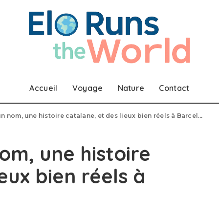
Accueil
Voyage
Nature
Contact
 nom, une histoire catalane, et des lieux bien réels à Barcelone
om, une histoire
eux bien réels à