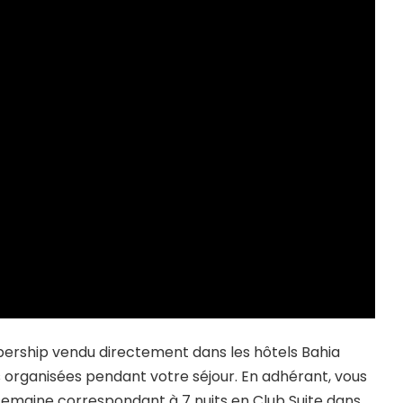
ership vendu directement dans les hôtels Bahia
 organisées pendant votre séjour. En adhérant, vous
emaine correspondant à 7 nuits en Club Suite dans