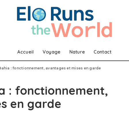
Accueil
Voyage
Nature
Contact
Bahia : fonctionnement, avantages et mises en garde
a : fonctionnement,
es en garde